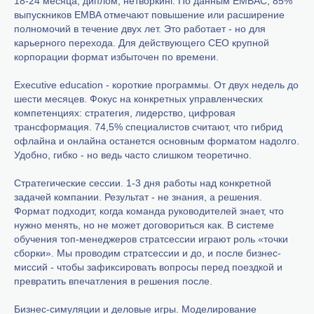
18-24 месяца, диплом, нетворкинг. По данным EMBAC, 85%
выпускников EMBA отмечают повышение или расширение
полномочий в течение двух лет. Это работает - но для
карьерного перехода. Для действующего CEO крупной
корпорации формат избыточен по времени.
Executive education - короткие программы. От двух недель до
шести месяцев. Фокус на конкретных управленческих
компетенциях: стратегия, лидерство, цифровая
трансформация. 74,5% специалистов считают, что гибрид
офлайна и онлайна останется основным форматом надолго.
Удобно, гибко - но ведь часто слишком теоретично.
Стратегические сессии. 1-3 дня работы над конкретной
задачей компании. Результат - не знания, а решения.
Формат подходит, когда команда руководителей знает, что
нужно менять, но не может договориться как. В системе
обучения топ-менеджеров стратсессии играют роль «точки
сборки». Мы проводим стратсессии и до, и после бизнес-
миссий - чтобы зафиксировать вопросы перед поездкой и
превратить впечатления в решения после.
Бизнес-симуляции и деловые игры. Моделирование