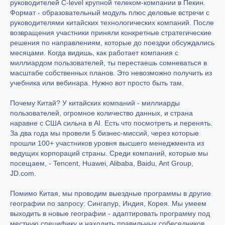
руководителей C-level крупной телеком-компании в Пекин.
Формат - образовательный модуль плюс деловые встречи с
руководителями китайских технологических компаний. После
возвращения участники приняли конкретные стратегические
решения по направлениям, которые до поездки обсуждались
месяцами. Когда видишь, как работает компания с
миллиардом пользователей, ты перестаешь сомневаться в
масштабе собственных планов. Это невозможно получить из
учебника или вебинара. Нужно вот просто быть там.
Почему Китай? У китайских компаний - миллиарды
пользователей, огромное количество данных, и страна
наравне с США сильна в AI. Есть что посмотреть и перенять.
За два года мы провели 5 бизнес-миссий, через которые
прошли 100+ участников уровня высшего менеджмента из
ведущих корпораций страны. Среди компаний, которые мы
посещаем, - Tencent, Huawei, Alibaba, Baidu, Ant Group,
JD.com.
Помимо Китая, мы проводим выездные программы в другие
географии по запросу: Сингапур, Индия, Корея. Мы умеем
выходить в новые географии - адаптировать программу под
местную специфику и находить правильных собеседников.