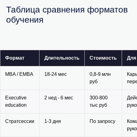
Таблица сравнения форматов
обучения
Формат
Длительность
Стоимость
Для
MBA / EMBA
18-24 мес
0,8-9 млн
Кар
руб
пер
Executive
2 нед - 6 мес
300-800
Дей
education
тыс руб
рук
Стратсессии
1-3 дня
По запросу
Ком
рук