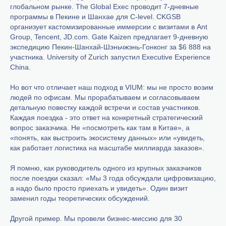
глобальном рынке. The Global Exec проводит 7-дневные
программы в Пекине и Шанхае для C-level. CKGSB
организует кастомизированные иммерсии с визитами в Ant
Group, Tencent, JD.com. Gate Kaizen предлагает 9-дневную
экспедицию Пекин-Шанхай-Шэньчжэнь-Гонконг за $6 888 на
участника. University of Zurich запустил Executive Experience
China.
Но вот что отличает наш подход в VIUM: мы не просто возим
людей по офисам. Мы прорабатываем и согласовываем
детальную повестку каждой встречи и состав участников.
Каждая поездка - это ответ на конкретный стратегический
вопрос заказчика. Не «посмотреть как там в Китае», а
«понять, как выстроить экосистему данных» или «увидеть,
как работает логистика на масштабе миллиарда заказов».
Я помню, как руководитель одного из крупных заказчиков
после поездки сказал: «Мы 3 года обсуждали цифровизацию,
а надо было просто приехать и увидеть». Один визит
заменил годы теоретических обсуждений.
Другой пример. Мы провели бизнес-миссию для 30